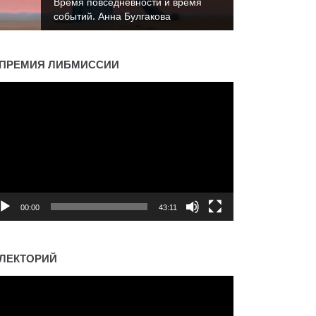
Время повседневности и время
событий. Анна Булгакова
ПРЕМИЯ ЛИБМИССИИ
деоплеер
00:00
43:11
ЛЕКТОРИЙ
деоплеер