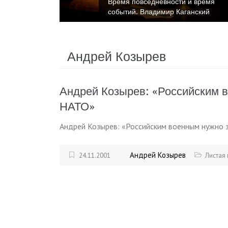
 время
Время повседневности и время
ткин
событий. Владимир Каганский
Андрей Козырев
Андрей Козырев: «Российским 
НАТО»
Андрей Козырев: «Российским военным нужно 
Андрей Козырев
24.11.2001
Листая 