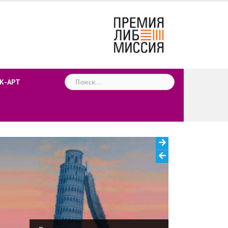
Найти:
К-АРТ