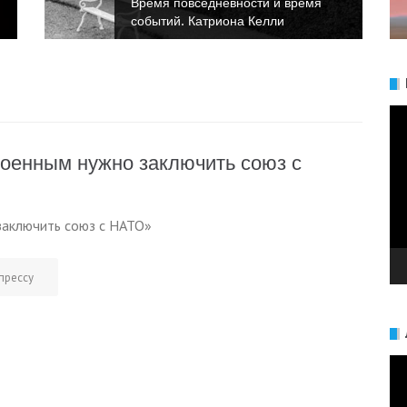
Время повседневности и время
событий. Катриона Келли
Ви
военным нужно заключить союз с
заключить союз с НАТО»
прессу
Ви