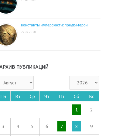
Константы имперскости: предки-герои
27.07.2020
АРХИВ ПУБЛИКАЦИЙ
Пн
Вт
Ср
Чт
Пт
Сб
Вс
1
2
3
4
5
6
7
8
9