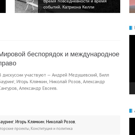
ремя
Время повседневности и время
событий. Анна Булгакова
Ви
Мировой беспорядок и международное
право
В дискуссии участвуют — Андрей Медушевский, Билл
Бауринг, Игорь Клямкин, Николай Розов, Александр
Сангуров, Александр Евсеев.
Ви
Бауринг
Игорь Клямкин
Николай Розов
,
,
,
торские проекты
,
Конституция и политика