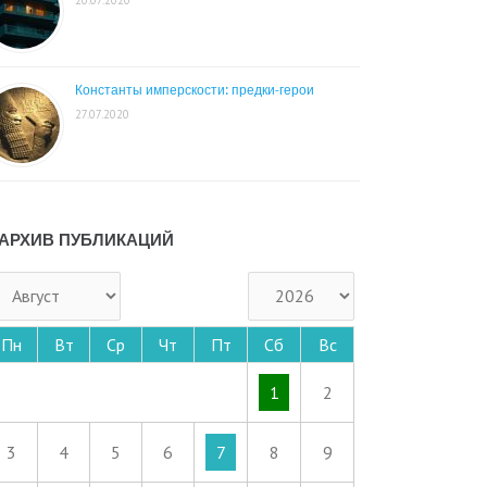
Константы имперскости: предки-герои
27.07.2020
АРХИВ ПУБЛИКАЦИЙ
Пн
Вт
Ср
Чт
Пт
Сб
Вс
1
2
3
4
5
6
7
8
9