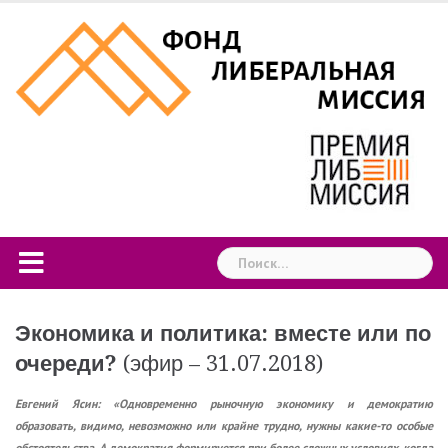
Skip
to
content
Найти:
Экономика и политика: вместе или по
очереди?
(эфир – 31.07.2018)
Евгений Ясин: «Одновременно рыночную экономику и демократию
образовать, видимо, невозможно или крайне трудно, нужны какие-то особые
обстоятельства. А демократия формируется при более сложных условиях, когда