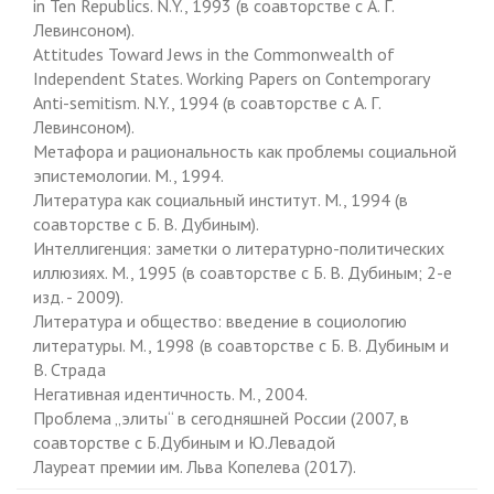
in Ten Republics. N.Y., 1993 (в соавторстве с А. Г.
Левинсоном).
Attitudes Toward Jews in the Commonwealth of
Independent States. Working Papers on Contemporary
Anti-semitism. N.Y., 1994 (в соавторстве с А. Г.
Левинсоном).
Метафора и рациональность как проблемы социальной
эпистемологии. М., 1994.
Литература как социальный институт. М., 1994 (в
соавторстве с Б. В. Дубиным).
Интеллигенция: заметки о литературно-политических
иллюзиях. М., 1995 (в соавторстве с Б. В. Дубиным; 2-е
изд. - 2009).
Литература и общество: введение в социологию
литературы. М., 1998 (в соавторстве с Б. В. Дубиным и
В. Страда
Негативная идентичность. М., 2004.
Проблема „элиты“ в сегодняшней России (2007, в
соавторстве с Б.Дубиным и Ю.Левадой
Лауреат премии им. Льва Копелева (2017).