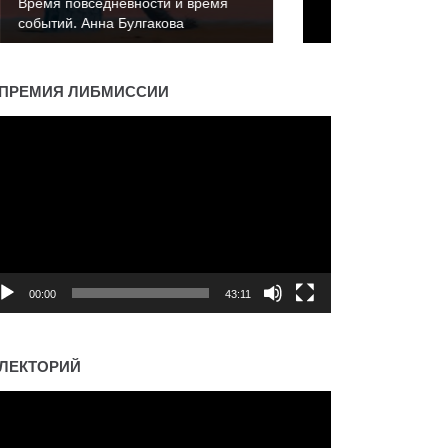
Время повседневности и время
событий. Константин Пахалюк
ПРЕМИЯ ЛИБМИССИИ
деоплеер
00:00
43:11
ЛЕКТОРИЙ
деоплеер