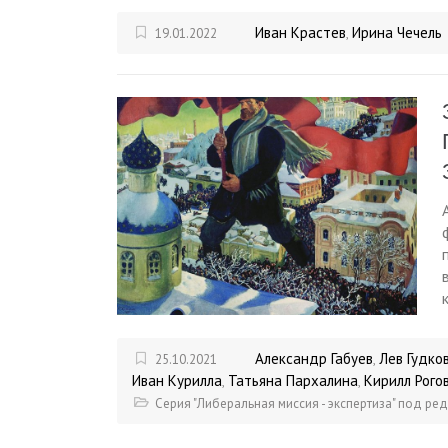
Иван Крастев
Ирина Чечель
19.01.2022
,
Александр Габуев
Лев Гудко
25.10.2021
,
Иван Курилла
Татьяна Пархалина
Кирилл Рого
,
,
Серия "Либеральная миссия - экспертиза" под ре