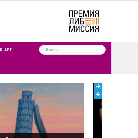
Найти:
К-АРТ