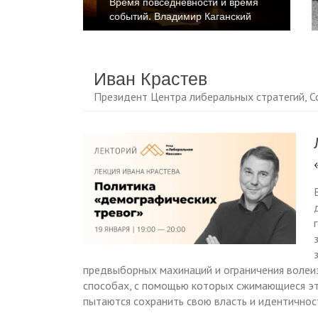
 время
Время повседневности и время
нский
событий. Катриона Келли
Иван Крастев
Президент Центра либеральных стратегий, 
предвыборных махинаций и ограничения волеиз
способах, с помощью которых сжимающиеся эт
пытаются сохранить свою власть и идентичнос