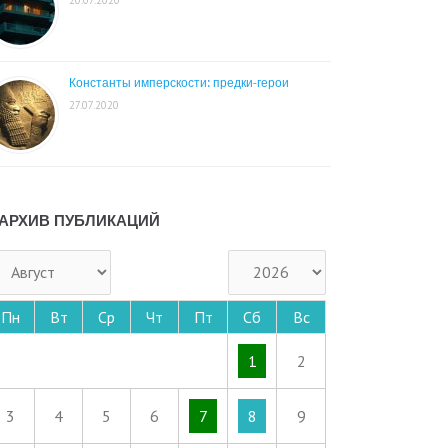
Константы имперскости: предки-герои
27.07.2020
АРХИВ ПУБЛИКАЦИЙ
Пн
Вт
Ср
Чт
Пт
Сб
Вс
1
2
3
4
5
6
7
8
9