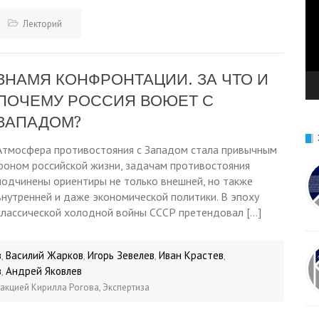
Лекторий
ЗНАМЯ КОНФРОНТАЦИИ. ЗА ЧТО И
ПОЧЕМУ РОССИЯ ВОЮЕТ С
ЗАПАДОМ?
Атмосфера противостояния с Западом стала привычным
фоном российской жизни, задачам противостояния
подчинены ориентиры не только внешней, но также
внутренней и даже экономической политики. В эпоху
классической холодной войны СССР претендовал […]
в
Василий Жарков
Игорь Зевелев
Иван Крастев
,
,
,
,
в
Андрей Яковлев
,
дакцией Кирилла Рогова
,
Экспертиза