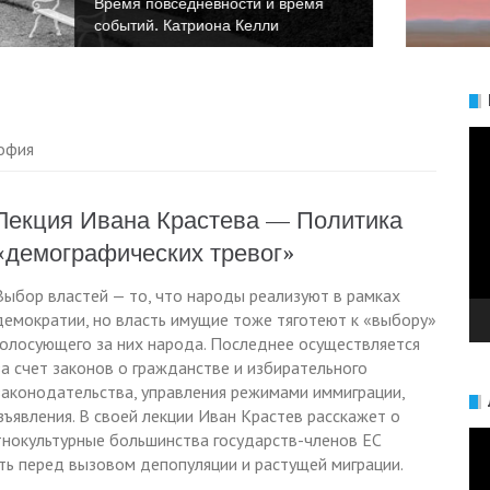
Время повседневности и время
событий. Анна Булгакова
Ви
София
Лекция Ивана Крастева — Политика
«демографических тревог»
Выбор властей — то, что народы реализуют в рамках
демократии, но власть имущие тоже тяготеют к «выбору»
голосующего за них народа. Последнее осуществляется
за счет законов о гражданстве и избирательного
законодательства, управления режимами иммиграции,
ъявления. В своей лекции Иван Крастев расскажет о
Ви
нокультурные большинства государств-членов ЕС
ть перед вызовом депопуляции и растущей миграции.