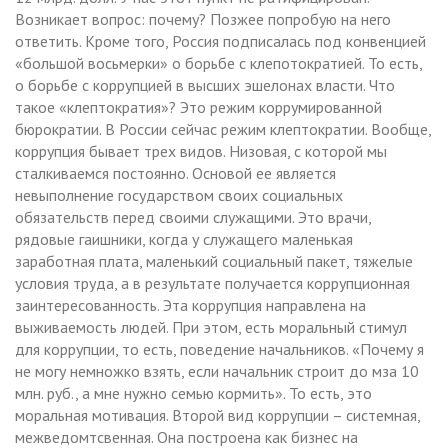
Возникает вопрос: почему? Позжее попробую на него
ответить. Кроме того, Россия подписалась под конвенцией
«большой восьмерки» о борьбе с клепотократией. То есть,
о борьбе с коррупцией в высших эшелонах власти. Что
такое «клептократия»? Это режим коррумированной
бюрократии. В России сейчас режим клептократии. Вообще,
коррупция бывает трех видов. Низовая, с которой мы
сталкиваемся постоянно. Основой ее является
невыполнение государством своих социальных
обязательств перед своими служащими. Это врачи,
рядовые гаишники, когда у служащего маленькая
заработная плата, маленький социальный пакет, тяжелые
условия труда, а в результате получается коррупционная
заинтересованность. Эта коррупция направлена на
выживаемость людей. При этом, есть моральный стимул
для коррупции, то есть, поведение начальников. «Почему я
не могу немножко взять, если начальник строит до мза 10
млн. руб., а мне нужно семью кормить». То есть, это
моральная мотивация. Второй вид коррупции – системная,
межведомтсвенная. Она построена как бизнес на