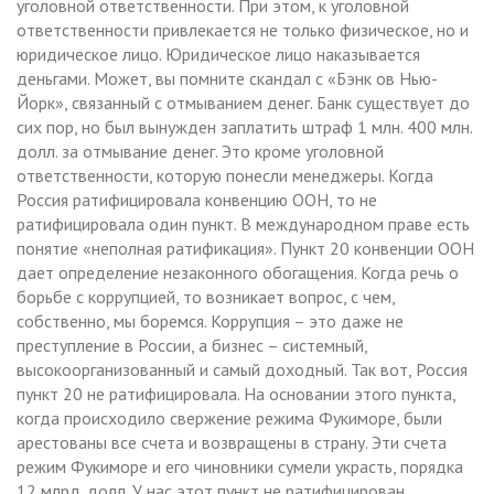
уголовной ответственности. При этом, к уголовной
ответственности привлекается не только физическое, но и
юридическое лицо. Юридическое лицо наказывается
деньгами. Может, вы помните скандал с «Бэнк ов Нью-
Йорк», связанный с отмыванием денег. Банк существует до
сих пор, но был вынужден заплатить штраф 1 млн. 400 млн.
долл. за отмывание денег. Это кроме уголовной
ответственности, которую понесли менеджеры. Когда
Россия ратифицировала конвенцию ООН, то не
ратифицировала один пункт. В международном праве есть
понятие «неполная ратификация». Пункт 20 конвенции ООН
дает определение незаконного обогащения. Когда речь о
борьбе с коррупцией, то возникает вопрос, с чем,
собственно, мы боремся. Коррупция – это даже не
преступление в России, а бизнес – системный,
высокоорганизованный и самый доходный. Так вот, Россия
пункт 20 не ратифицировала. На основании этого пункта,
когда происходило свержение режима Фукиморе, были
арестованы все счета и возвращены в страну. Эти счета
режим Фукиморе и его чиновники сумели украсть, порядка
12 млрд. долл. У нас этот пункт не ратифицирован.