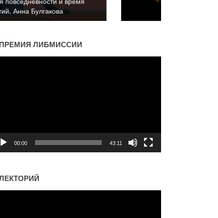
Время повседневности и время
событий. Константин Пахалюк
ПРЕМИЯ ЛИБМИССИИ
деоплеер
00:00
43:11
ЛЕКТОРИЙ
деоплеер