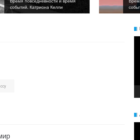
Время повседневности и время
событий. Анна Булгакова
Ви
ессу
Ви
мир