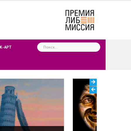
Найти:
К-АРТ