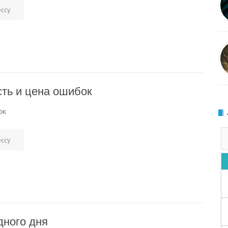
ессу
сть и цена ошибок
ок
ессу
дного дня