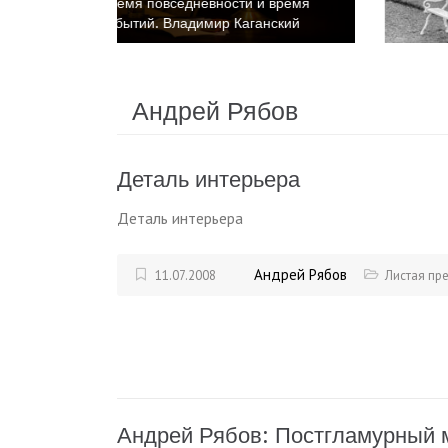
 время
Время повседневности и время
нский
событий. Катриона Келли
Андрей Рябов
Деталь интерьера
Деталь интерьера
Андрей Рябов
11.07.2008
Листая пр
Андрей Рябов: Постгламурный 