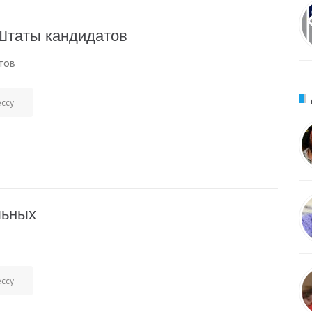
Штаты кандидатов
тов
ессу
льных
ессу