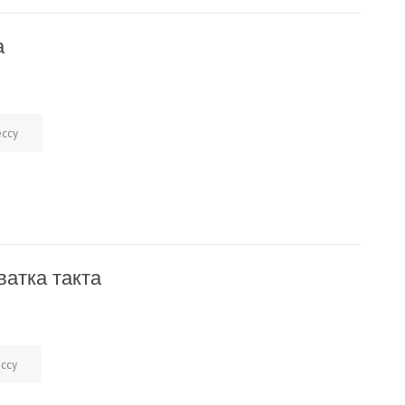
а
ессу
ватка такта
ессу