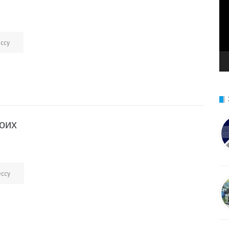
ессу
оих
ессу