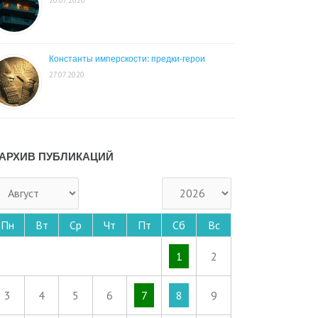
Константы имперскости: предки-герои
27.07.2020
АРХИВ ПУБЛИКАЦИЙ
Пн
Вт
Ср
Чт
Пт
Сб
Вс
1
2
3
4
5
6
7
8
9