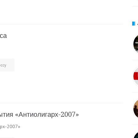
са
ессу
ытия «Антиолигарх-2007»
арх-2007»