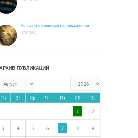
Константы имперскости: предки-герои
27.07.2020
АРХИВ ПУБЛИКАЦИЙ
Пн
Вт
Ср
Чт
Пт
Сб
Вс
1
2
3
4
5
6
7
8
9