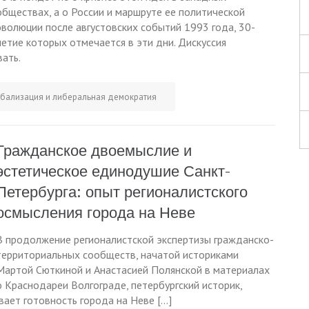
обществах, а о России и маршруте ее политической
эволюции после августовских событий 1993 года, 30-
летие которых отмечается в эти дни. Дискуссия
ать.
обализация и либеральная демократия
Гражданское двоемыслие и
эстетическое единодушие Санкт-
Петербурга: опыт регионалистского
осмысления города на Неве
В продолжение регионалистской экспертизы гражданско-
территориальных сообществ, начатой историками
Мартой Сюткиной и Анастасией Полянской в материалах
о Краснодареи Волгограде, петербургский историк,
ает готовность города на Неве […]