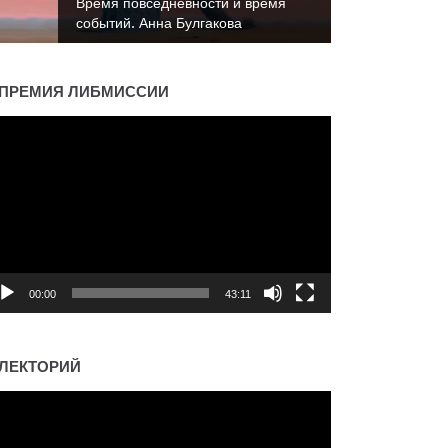
Время повседневности и время
событий. Константин Пахалюк
ПРЕМИЯ ЛИБМИССИИ
деоплеер
00:00
43:11
ЛЕКТОРИЙ
деоплеер