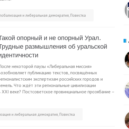
лобализация и либеральная демократия
,
Повестка
Такой опорный и не опорный Урал.
Трудные размышления об уральской
идентичности
После некоторой паузы «Либеральная миссия»
возобновляет публикацию текстов, посвящённых
регионалистским экспертизам российских городов и
земель. Что ждёт эти региональные цивилизации
в XXI веке? Постсоветское провинциальное прозябание –
изация и либеральная демократия
,
Повестка