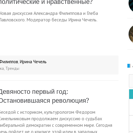
политические и нравственные?
Новая дискуссия Александра Филиппова и Глеба
Павловского. Модератор беседы Ирина Чечель.
Филиппов
Ирина Чечель
,
ка
,
Тренды
Девяносто первый год:
Остановившаяся революция?
Беседой с историком, культурологом Федором
Синельниковым продолжаем дискуссию о судьбах
либеральной демократии с современном мире. Сегодня
речь пойдет не о кризисе этой идеи в западных