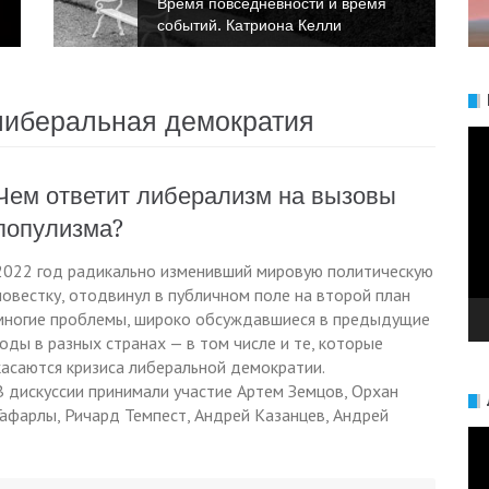
Время повседневности и время
событий. Анна Булгакова
либеральная демократия
Ви
Чем ответит либерализм на вызовы
популизма?
2022 год радикально изменивший мировую политическую
повестку, отодвинул в публичном поле на второй план
многие проблемы, широко обсуждавшиеся в предыдущие
годы в разных странах — в том числе и те, которые
касаются кризиса либеральной демократии.
В дискуссии принимали участие Артем Земцов, Орхан
Гафарлы, Ричард Темпест, Андрей Казанцев, Андрей
Ви