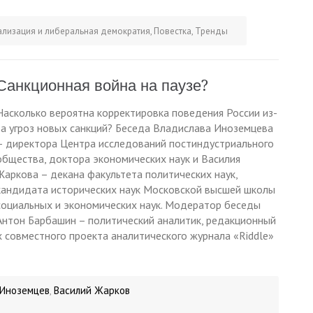
ализация и либеральная демократия
,
Повестка
,
Тренды
Санкционная война на паузе?
Насколько вероятна корректировка поведения России из-
за угроз новых санкций? Беседа Владислава Иноземцева
– директора Центра исследований постиндустриального
общества, доктора экономических наук и Василия
Жаркова – декана факультета политических наук,
кандидата исторических наук Московской высшей школы
социальных и экономических наук. Модератор беседы
Антон Барбашин – политический аналитик, редакционный
ах совместного проекта аналитического журнала «Riddle»
 Иноземцев
Василий Жарков
,