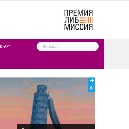
Найти:
К-АРТ