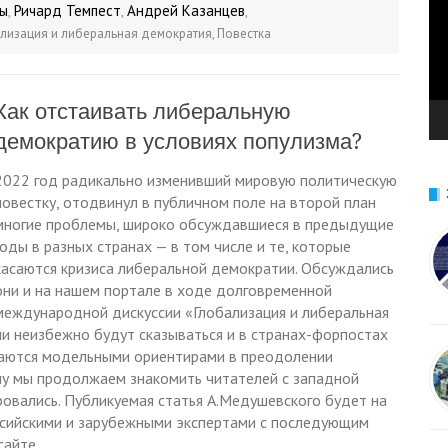
лы
Ричард Темпест
Андрей Казанцев
,
,
,
лизация и либеральная демократия
,
Повестка
Как отстаивать либеральную
демократию в условиях популизма?
2022 год радикально изменивший мировую политическую
повестку, отодвинул в публичном поле на второй план
многие проблемы, широко обсуждавшиеся в предыдущие
годы в разных странах — в том числе и те, которые
касаются кризиса либеральной демократии. Обсуждались
они и на нашем портале в ходе долговременной
международной дискуссии «Глобализация и либеральная
ни неизбежно будут сказываться и в странах-форпостах
имаются модельными ориентирами в преодолении
му мы продолжаем знакомить читателей с западной
ровались. Публикуемая статья А.Медушевского будет на
ссийскими и зарубежными экспертами с последующим
сайте.