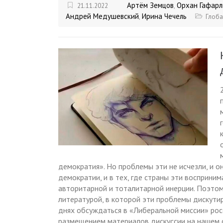
Артём Земцов
Орхан Гафар
21.11.2022
,
Андрей Медушевский
Ирина Чечель
,
Глоба
демократия». Но проблемы эти не исчезли, и о
демократии, и в тех, где страны эти восприн
авторитарной и тоталитарной инерции. Поэто
литературой, в которой эти проблемы дискути
днях обсуждаться в «Либеральной миссии» ро
размещением материалов дискуссии на нашем 